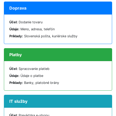
Doprava
Účel:
Dodanie tovaru
Údaje:
Meno, adresa, telefón
Príklady:
Slovenská pošta, kuriérske služby
Platby
Účel:
Spracovanie platieb
Údaje:
Údaje o platbe
Príklady:
Banky, platobné brány
IT služby
Účel:
Prevádzka e-shopu