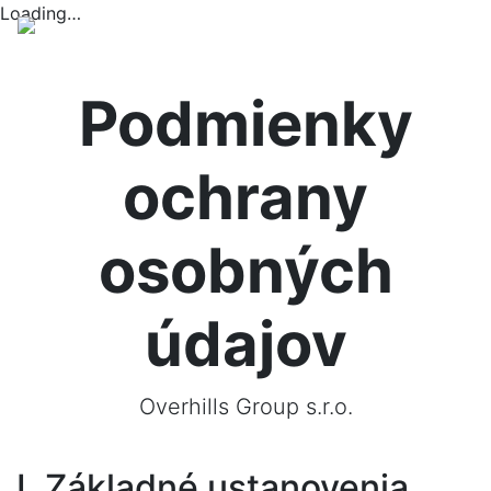
Loading…
Menu
Podmienky
ochrany
osobných
údajov
Overhills Group s.r.o.
I. Základné ustanovenia