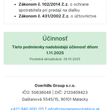
Zákonom č. 102/2014 Z.z.
o ochrane
spotrebiteľa pri predaji na diaľku
Zákonom č. 431/2002 Z.z.
o účtovníctve
Účinnosť
Tieto podmienky nadobúdajú účinnosť dňom
1.11.2025
Posledná aktualizácia: 29.10.2025
Overhills Group s.r.o.
IČO: 50636049 | DIČ: 2120409423
Gaštanová 5545/15, 90101 Malacky
+421 940 600 115
|
info@zlavnenespotrebice.sk