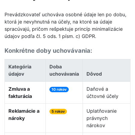
Prevádzkovateľ uchováva osobné údaje len po dobu,
ktorá je nevyhnutná na účely, na ktoré sa údaje
spracúvajú, pričom rešpektuje princíp minimalizácie
údajov podľa čl. 5 ods. 1 písm. c) GDPR.
Konkrétne doby uchovávania:
Kategória
Doba
údajov
uchovávania
Dôvod
Zmluva a
Daňové a
10 rokov
fakturácia
účtovné účely
Reklamácie a
Uplatňovanie
5 rokov
nároky
právnych
nárokov